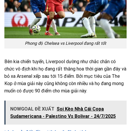
Phong độ Chelsea vs Liverpool đang rất tốt
Bên kia chiến tuyến, Liverpool dường như chắc chắn có
chức vô địch khi họ đang rất thăng hoa thời gian gần đây và
bỏ xa Arsenal xếp sau tới 15 điểm. Bởi mục tiêu của The
Kop ở mùa giải này cũng không còn nhiều và họ đang mong
muốn có được 90 điểm cho mùa giải này.
NOWGOAL ĐỀ XUẤT
Soi Kèo Nhà Cái Copa
Sudamericana - Palestino Vs Bolivar - 24/7/2025