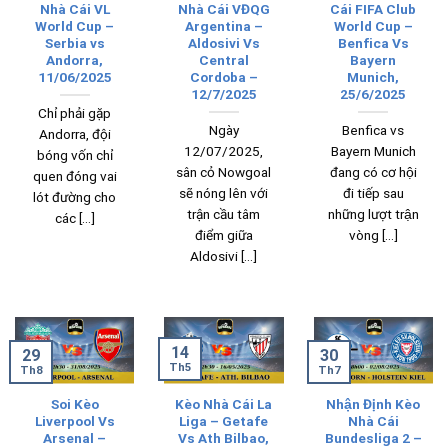
Nhà Cái VL
Nhà Cái VĐQG
Cái FIFA Club
World Cup –
Argentina –
World Cup –
Serbia vs
Aldosivi Vs
Benfica Vs
Andorra,
Central
Bayern
11/06/2025
Cordoba –
Munich,
12/7/2025
25/6/2025
Chỉ phải gặp
Ngày
Benfica vs
Andorra, đội
12/07/2025,
Bayern Munich
bóng vốn chỉ
sân cỏ Nowgoal
đang có cơ hội
quen đóng vai
sẽ nóng lên với
đi tiếp sau
lót đường cho
trận cầu tâm
những lượt trận
các [...]
điểm giữa
vòng [...]
Aldosivi [...]
14
29
30
Th5
Th8
Th7
Soi Kèo
Kèo Nhà Cái La
Nhận Định Kèo
Liverpool Vs
Liga – Getafe
Nhà Cái
Arsenal –
Vs Ath Bilbao,
Bundesliga 2 –