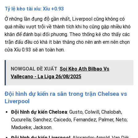
Tỷ lệ kèo tài xỉu: Xỉu +0.93
Ở những lần đụng độ gần nhất, Liverpool cũng không có
quá nhiều vượt trội về thành tích khi họ cũng gặp nhiều khó
khăn để đánh bại đối phương. Theo thống kê cho thấy các
trận đấu đều có khá ít bàn thắng cho nên anh em nên chọn
cửa Xỉu 0.93 sẽ an toàn hơn.
NOWGOAL ĐỀ XUẤT
Soi Kèo Ath Bilbao Vs
Vallecano - La Liga 26/08/2025
Đội hình dự kiến ra sân trong trận Chelsea vs
Liverpool
Đội hình dự kiến Chelsea
:
Gusto, Colwill, Chalobah,
Cucurella; Sanchez; Caicedo, Fernandez; Palmer, Neto;
Madueke; Jackson.
Đội hình dự kiến Liverpool
:
Alexander-Arnold, Van Dijk,