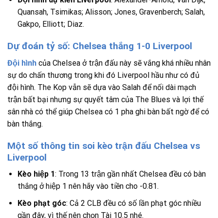
Quansah, Tsimikas; Alisson; Jones, Gravenberch; Salah,
Gakpo, Elliott; Diaz
.
Dự đoán tỷ số: Chelsea thắng 1-0 Liverpool
Đội hình
của Chelsea ở trận đấu này sẽ vắng khá nhiều nhân
sự do chấn thương trong khi đó Liverpool hầu như có đủ
đội hình. The Kop vẫn sẽ dựa vào Salah để nối dài mạch
trận bất bại nhưng sự quyết tâm của The Blues và lợi thế
sân nhà có thể giúp Chelsea có 1 pha ghi bàn bất ngờ để có
bàn thắng.
Một số thông tin soi kèo trận đấu Chelsea vs
Liverpool
Kèo hiệp 1
: Trong 13 trận gần nhất Chelsea đều có bàn
thắng ở hiệp 1 nên hãy vào tiền cho -0.81.
Kèo phạt góc
: Cả 2 CLB đều có số lần phạt góc nhiều
gần đây, vì thế nên chọn Tài 10.5 nhé.