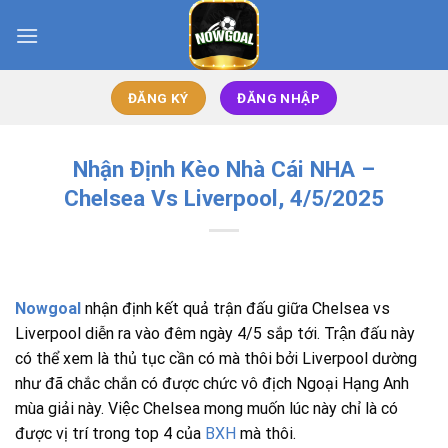
Bỏ
qua
nội
dung
ĐĂNG KÝ
ĐĂNG NHẬP
Nhận Định Kèo Nhà Cái NHA –
Chelsea Vs Liverpool, 4/5/2025
Nowgoal
nhận định kết quả trận đấu giữa Chelsea vs
Liverpool diễn ra vào đêm ngày 4/5 sắp tới. Trận đấu này
có thể xem là thủ tục cần có mà thôi bởi Liverpool dường
như đã chắc chắn có được chức vô địch Ngoại Hạng Anh
mùa giải này. Việc Chelsea mong muốn lúc này chỉ là có
được vị trí trong top 4 của
BXH
mà thôi.