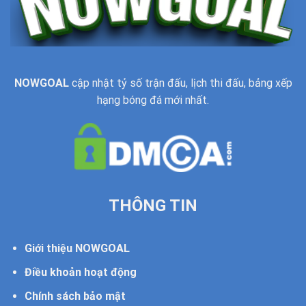
NOWGOAL
cập nhật tỷ số trận đấu, lịch thi đấu, bảng xếp
hạng bóng đá mới nhất.
THÔNG TIN
Giới thiệu NOWGOAL
Điều khoản hoạt động
Chính sách bảo mật