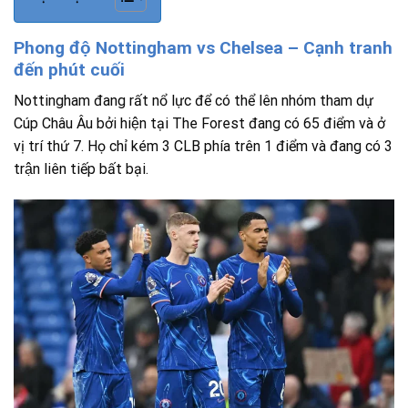
Phong độ Nottingham vs Chelsea – Cạnh tranh
đến phút cuối
Nottingham đang rất nổ lực để có thể lên nhóm tham dự
Cúp Châu Âu bởi hiện tại The Forest đang có 65 điểm và ở
vị trí thứ 7. Họ chỉ kém 3 CLB phía trên 1 điểm và đang có 3
trận liên tiếp bất bại.