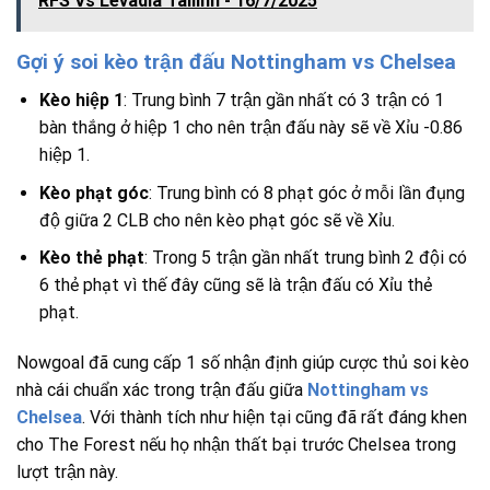
RFS Vs Levadia Tallinn - 16/7/2025
Gợi ý soi kèo trận đấu Nottingham vs Chelsea
Kèo hiệp 1
: Trung bình 7 trận gần nhất có 3 trận có 1
bàn thắng ở hiệp 1 cho nên trận đấu này sẽ về Xỉu -0.86
hiệp 1.
Kèo phạt góc
: Trung bình có 8 phạt góc ở mỗi lần đụng
độ giữa 2 CLB cho nên kèo phạt góc sẽ về Xỉu.
Kèo thẻ phạt
: Trong 5 trận gần nhất trung bình 2 đội có
6 thẻ phạt vì thế đây cũng sẽ là trận đấu có Xỉu thẻ
phạt.
Nowgoal đã cung cấp 1 số nhận định giúp cược thủ soi kèo
nhà cái chuẩn xác trong trận đấu giữa
Nottingham vs
Chelsea
. Với thành tích như hiện tại cũng đã rất đáng khen
cho The Forest nếu họ nhận thất bại trước Chelsea trong
lượt trận này.