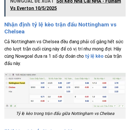
NOWGOAL ĐỀ XUẤT
Soi Kèo Nhà Cái NHA - Fulham
Vs Everton 10/5/2025
Nhận định tỷ lệ kèo trận đấu Nottingham vs
Chelsea
Cả Nottingham vs Chelsea đều đang phải cố gắng hết sức
cho lượt trận cuối cùng này để có vị trí như mong đợi. Hãy
cùng Nowgoal đưa ra 1 số dự đoán cho
tỷ lệ kèo
của trận
đấu này.
Tỷ lệ kèo trong trận đấu giữa Nottingham vs Chelsea