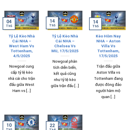
14
04
14
Th5
Th5
Th5
Tỷ Lệ Kèo Nhà
Tỷ Lệ Kèo Nhà
Kèo Hôm Nay
Cái NHA –
Cái NHA –
NHA – Aston
West Ham Vs
Chelsea Vs
Villa Vs
Tottenham,
MU, 17/5/2025
Tottenham,
4/5/2025
17/5/2025
Nowgoal phân
Nowgoal cung
Trận đấu giữa
tích diễn biến,
cấp tỷ lệ kèo
Aston Villa vs
kết quả cũng
nhà cái cho trận
Tottenham đang
như tỷ lệ kèo
đấu giữa West
được đông đảo
giữa trận đấu [...]
Ham vs [...]
người hâm mộ
quan [...]
10
22
Th5
Th8