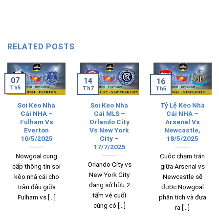
RELATED POSTS
07
14
16
Th5
Th7
Th5
Soi Kèo Nhà
Soi Kèo Nhà
Tỷ Lệ Kèo Nhà
Cái NHA –
Cái MLS –
Cái NHA –
Fulham Vs
Orlando City
Arsenal Vs
Everton
Vs New York
Newcastle,
10/5/2025
City –
18/5/2025
17/7/2025
Nowgoal cung
Cuộc chạm trán
Orlando City vs
cấp thông tin soi
giữa Arsenal vs
New York City
kèo nhà cái cho
Newcastle sẽ
đang sở hữu 2
trận đấu giữa
được Nowgoal
tấm vé cuối
Fulham vs [...]
phân tích và đưa
cùng có [...]
ra [...]