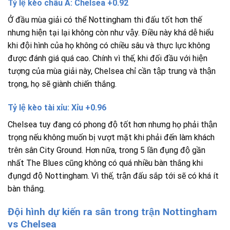
Tỷ lệ kèo châu Á: Chelsea +0.92
Ở đầu mùa giải có thể Nottingham thi đấu tốt hơn thế
nhưng hiện tại lại không còn như vậy. Điều này khá dễ hiểu
khi đội hình của họ không có chiều sâu và thực lực không
được đánh giá quá cao. Chính vì thế, khi đối đầu với hiện
tượng của mùa giải này, Chelsea chỉ cần tập trung và thận
trọng, họ sẽ giành chiến thắng.
Tỷ lệ kèo tài xỉu: Xỉu +0.96
Chelsea tuy đang có phong độ tốt hơn nhưng họ phải thận
trọng nếu không muốn bị vượt mặt khi phải đến làm khách
trên sân City Ground. Hơn nữa, trong 5 lần đụng độ gần
nhất The Blues cũng không có quá nhiều bàn thắng khi
đụngd độ Nottingham. Vì thế, trận đấu sắp tới sẽ có khá ít
bàn thắng.
Đội hình dự kiến ra sân trong trận Nottingham
vs Chelsea