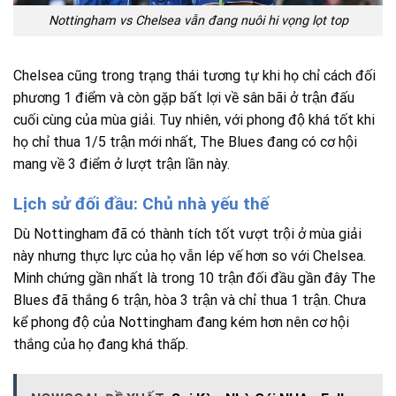
Nottingham vs Chelsea vẫn đang nuôi hi vọng lọt top
Chelsea cũng trong trạng thái tương tự khi họ chỉ cách đối
phương 1 điểm và còn gặp bất lợi về sân bãi ở trận đấu
cuối cùng của mùa giải. Tuy nhiên, với phong độ khá tốt khi
họ chỉ thua 1/5 trận mới nhất, The Blues đang có cơ hội
mang về 3 điểm ở lượt trận lần này.
Lịch sử đối đầu: Chủ nhà yếu thế
Dù Nottingham đã có thành tích tốt vượt trội ở mùa giải
này nhưng thực lực của họ vẫn lép vế hơn so với Chelsea.
Minh chứng gần nhất là trong 10 trận đối đầu gần đây The
Blues đã thắng 6 trận, hòa 3 trận và chỉ thua 1 trận. Chưa
kể phong độ của Nottingham đang kém hơn nên cơ hội
thắng của họ đang khá thấp.