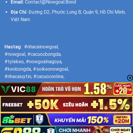
Email:
Contact@Nowgoal.Bond
Địa Chỉ:
Đường D2, Phước Long B, Quận 9, Hồ Chí Minh,
Việt Nam
Hastag
: #nhacainowgoal,
#nowgoal, #cacuocbongda,
#tylekeo, #nowgoalnagoya,
#keobongda, #soikeonowgoal,
#nhacaiuytin, #cacuoconline,
#keonhacai
NOWGOAL - NOWGOAL12 - NOWGOAL9 - NOWGOAL7 -
NOWGOAL5