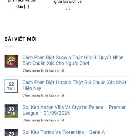
giữa Ipswich vs
đấu [...]
[...]
BÀI VIẾT MỚI
Cách Phân Biệt Sunwin Thật Giả: Bí Quyết Nhận
02
Biết Chuẩn Xác Cho Người Chơi
Th11
ở
Chức năng bình luận bị tắt
Cách
Phân
Cách Phân Biệt Hitclub Thật Giả Chuẩn Xác Nhất
02
Biệt
Hiện Nay
Th11
Sunwin
ở
Chức năng bình luận bị tắt
Thật
Cách
Giả:
Phân
Soi Kèo Aston Villa Vs Crystal Palace – Premier
Bí
30
Biệt
Quyết
League – 01/09/2025
Th8
Hitclub
Nhận
ở
Chức năng bình luận bị tắt
Thật
Biết
Soi
Giả
Chuẩn
Kèo
Soi Kèo Torino Vs Fiorentina – Serie A –
Chuẩn
Xác
29
Aston