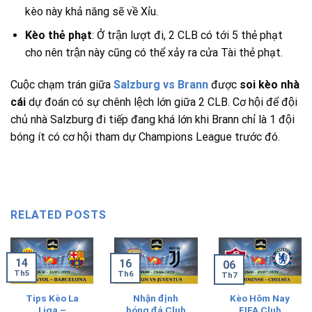
kèo này khả năng sẽ về Xỉu.
Kèo thẻ phạt
: Ở trận lượt đi, 2 CLB có tới 5 thẻ phạt
cho nên trận này cũng có thể xảy ra cửa Tài thẻ phạt.
Cuộc chạm trán giữa
Salzburg vs Brann
được
soi kèo nhà
cái
dự đoán có sự chênh lệch lớn giữa 2 CLB. Cơ hội để đội
chủ nhà Salzburg đi tiếp đang khá lớn khi Brann chỉ là 1 đội
bóng ít có cơ hội tham dự Champions League trước đó.
RELATED POSTS
14
16
06
Th5
Th6
Th7
Tips Kèo La
Nhận định
Kèo Hôm Nay
Liga –
bóng đá Club
FIFA Club