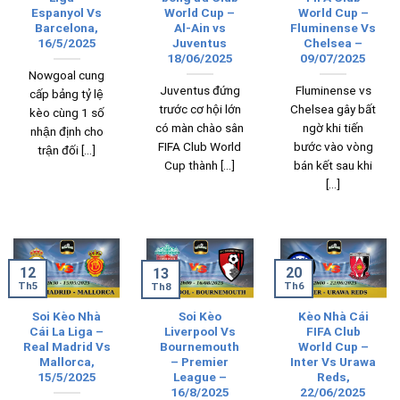
Espanyol Vs
World Cup –
World Cup –
Barcelona,
Al-Ain vs
Fluminense Vs
16/5/2025
Juventus
Chelsea –
18/06/2025
09/07/2025
Nowgoal cung
Juventus đứng
Fluminense vs
cấp bảng tỷ lệ
trước cơ hội lớn
Chelsea gây bất
kèo cùng 1 số
có màn chào sân
ngờ khi tiến
nhận định cho
FIFA Club World
bước vào vòng
trận đối [...]
Cup thành [...]
bán kết sau khi
[...]
20
12
13
Th6
Th5
Th8
Soi Kèo Nhà
Soi Kèo
Kèo Nhà Cái
Cái La Liga –
Liverpool Vs
FIFA Club
Real Madrid Vs
Bournemouth
World Cup –
Mallorca,
– Premier
Inter Vs Urawa
15/5/2025
League –
Reds,
16/8/2025
22/06/2025