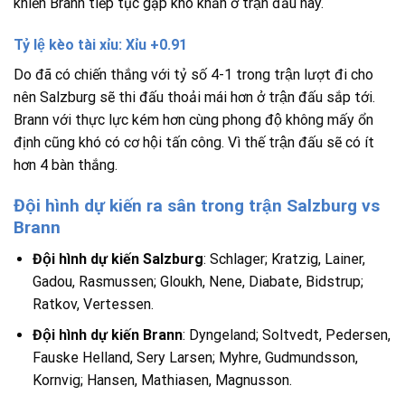
khiến Brann tiếp tục gặp khó khăn ở trận đấu này.
Tỷ lệ kèo tài xỉu: Xỉu +0.91
Do đã có chiến thắng với tỷ số 4-1 trong trận lượt đi cho
nên Salzburg sẽ thi đấu thoải mái hơn ở trận đấu sắp tới.
Brann với thực lực kém hơn cùng phong độ không mấy ổn
định cũng khó có cơ hội tấn công. Vì thế trận đấu sẽ có ít
hơn 4 bàn thắng.
Đội hình dự kiến ra sân trong trận Salzburg vs
Brann
Đội hình dự kiến Salzburg
:
Schlager; Kratzig, Lainer,
Gadou, Rasmussen; Gloukh, Nene, Diabate, Bidstrup;
Ratkov, Vertessen.
Đội hình dự kiến Brann
:
Dyngeland; Soltvedt, Pedersen,
Fauske Helland, Sery Larsen; Myhre, Gudmundsson,
Kornvig; Hansen, Mathiasen, Magnusson.