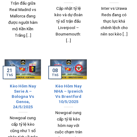
Trận đấu giữa
Cập nhật tỷ lệ
Inter vs Urawa
Real Madrid vs
kèo và dự đoán
Reds đang có
Mallorca đang
tỷ số trận đấu
thực lực khá
được người hâm
Liverpool –
chênh lệch cho
mộ Kền Kền
Bournemouth:
nên soi kèo [...]
Trắng [...]
[...]
21
08
Th5
Th5
Kèo Hôm Nay
Kèo Hôm Nay
Serie A –
NHA – Ipswich
Bologna Vs
Vs Brentford
Genoa,
10/5/2025
24/5/2025
Nowgoal cung
Nowgoal cung
cấp tỷ lệ kèo
cấp tỷ lệ kèo
hôm nay với
cũng như 1 số
cuộc chạm trán
phân tích về trận