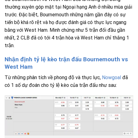
thường xuyên góp mặt tại Ngoại hạng Anh ở nhiều mùa giải
trước. Đặc biệt, Bournemouth những năm gần đây có sự
tiến bộ khá rõ rệt và họ được đánh giá có thực lực ngang
bằng với West Ham. Minh chứng như 5 trận đối đầu gần
nhất, 2 CLB đã có tới 4 trận hòa và West Ham chỉ thắng 1
trận.
Nhận định tỷ lệ kèo trận đấu Bournemouth vs
West Ham
Từ những phân tích về phong độ và thực lực,
Nowgoal
đã
có 1 số dự đoán cho tỷ lệ kèo của trận đấu như sau: