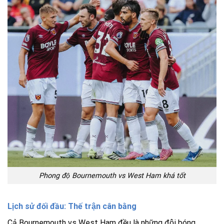
Phong độ Bournemouth vs West Ham khá tốt
Lịch sử đối đầu: Thế trận cân bằng
Cả Bournemouth vs West Ham đều là những đội bóng