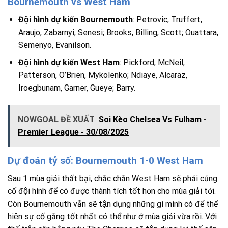
Bournemouth vs West Ham
Đội hình dự kiến Bournemouth
:
Petrovic; Truffert,
Araujo, Zabarnyi, Senesi; Brooks, Billing, Scott; Ouattara,
Semenyo, Evanilson.
Đội hình dự kiến West Ham
:
Pickford; McNeil,
Patterson, O’Brien, Mykolenko; Ndiaye, Alcaraz,
Iroegbunam, Garner, Gueye; Barry.
NOWGOAL ĐỀ XUẤT
Soi Kèo Chelsea Vs Fulham -
Premier League - 30/08/2025
Dự đoán tỷ số: Bournemouth 1-0 West Ham
Sau 1 mùa giải thất bại, chắc chắn West Ham sẽ phải củng
cố đội hình để có được thành tích tốt hơn cho mùa giải tới.
Còn Bournemouth vẫn sẽ tận dụng những gì mình có để thể
hiện sự cố gắng tốt nhất có thể như ở mùa giải vừa rồi. Với