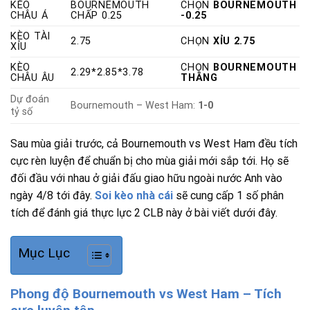
KÈO
BOURNEMOUTH
CHỌN
BOURNEMOUTH
CHÂU Á
CHẤP 0.25
-0.25
KÈO TÀI
2.75
CHỌN
XỈU 2.75
XỈU
KÈO
CHỌN
BOURNEMOUTH
2.29*2.85*3.78
CHÂU ÂU
THẮNG
Dự đoán
Bournemouth – West Ham:
1-0
tỷ số
Sau mùa giải trước, cả Bournemouth vs West Ham đều tích
cực rèn luyện để chuẩn bị cho mùa giải mới sắp tới. Họ sẽ
đối đầu với nhau ở giải đấu giao hữu ngoài nước Anh vào
ngày 4/8 tới đây.
Soi kèo nhà cái
sẽ cung cấp 1 số phân
tích để đánh giá thực lực 2 CLB này ở bài viết dưới đây.
Mục Lục
Phong độ Bournemouth vs West Ham – Tích