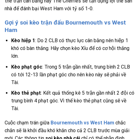
thế trận cân bằng này The Cherries sẽ tận dụng lợi thế sân
nhà để đánh bại West Ham với tỷ số 1-0.
Gợi ý soi kèo trận đấu Bournemouth vs West
Ham
Kèo hiệp 1
: Do 2 CLB có thực lực cân bằng nên hiệp 1
khó có bàn thắng. Hãy chọn kèo Xỉu để có cơ hội thắng
lớn.
Kèo phạt góc
: Trong 5 trận gần nhất, trung bình 2 CLB
có tới 12-13 lần phạt góc cho nên kèo này sẽ phải về
Tài.
Kèo thẻ phạt
: Kết quả thống kê 5 trận gần nhất 2 đội có
trung bình 4 phạt góc. Vì thế kèo thẻ phạt cũng sẽ về
Tài.
Cuộc chạm trán giữa
Bournemouth vs West Ham
chắc
chắn sẽ là khởi đầu khó khăn cho cả 2 CLB trước mùa giải
mới. Các thông tin
soi kèo nhà cái
chỉ có thể nhận định