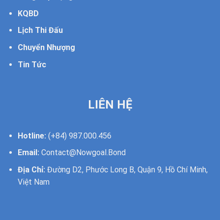
KQBD
Lịch Thi Đấu
Chuyển Nhượng
Tin Tức
LIÊN HỆ
Hotline:
(+84)
987.000.456
Email:
Contact@Nowgoal.Bond
Địa Chỉ:
Đường D2, Phước Long B, Quận 9, Hồ Chí Minh,
Việt Nam