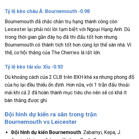
Tỷ lệ kèo châu Á: Bournemouth -0.98
Bournemouth đã chắc chắn trụ hạng thành công còn
Leicester lại phải nói lời tạm biệt với Ngoại Hạng Anh. Dù
trong thời gian gần đây họ đã thi đấu tốt hơn nhưng
Bournemouth có thành tích tốt hơn cùng lợi thế sân nhà. Vì
thế, cơ hội thắng của The Cherries là rất lớn.
Tỷ lệ kèo tài xỉu: Xỉu -0.93
Dù khoảng cách của 2 CLB trên BXH khá xa nhưng phong độ
của họ lại đều thiếu ổn định. Hơn nữa, với 1 trận đấu thoải
mái khi cả 2 đã hoàn thành mục tiêu cho nên sẽ có khá ít
bàn thắng được ghi.
Đội hình dự kiến ra sân trong trận
Bournemouth vs Leicester
Đội hình dự kiến Bournemouth
:
Zabarnyi, Kepa, J.