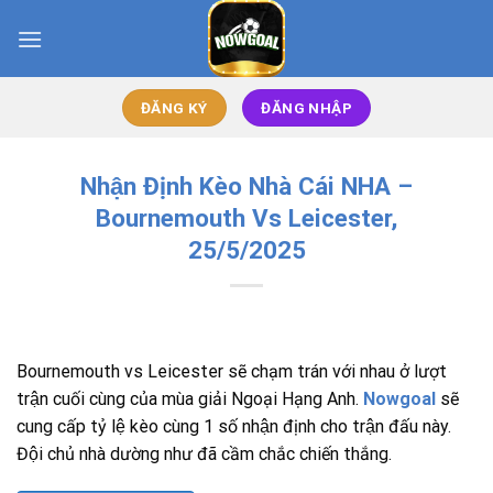
Bỏ
qua
nội
dung
ĐĂNG KÝ
ĐĂNG NHẬP
Nhận Định Kèo Nhà Cái NHA –
Bournemouth Vs Leicester,
25/5/2025
Bournemouth vs Leicester sẽ chạm trán với nhau ở lượt
trận cuối cùng của mùa giải Ngoại Hạng Anh.
Nowgoal
sẽ
cung cấp tỷ lệ kèo cùng 1 số nhận định cho trận đấu này.
Đội chủ nhà dường như đã cầm chắc chiến thắng.