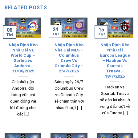
RELATED POSTS
24
15
08
Th7
Th7
Th6
Nhận Định Kèo
Nhận Định Kèo
Nhận Định Kèo
Nhà Cái VL
Nhà Cái MLS –
Nhà Cái
World Cup –
Columbus
Europa League
Serbia vs
Crew Vs
– Hacken Vs
Andorra,
Orlando City –
Spartak
11/06/2025
26/7/2025
Trnava –
18/7/2025
Chỉ phải gặp
Sáng ngày 26/7
Hacken vs
Andorra, đội
Columbus Crew
Spartak Trnava
bóng vốn chỉ
vs Orlando City
sẽ gặp lại nhau ở
quen đóng vai
sẽ chạm trán với
vòng đấu lượt về
lót đường cho
nhau ở lượt [...]
của Europa [...]
các [...]