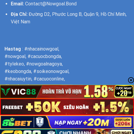
Email:
Contact@Nowgoal.Bond
Địa Chỉ:
Đường D2, Phước Long B, Quận 9, Hồ Chí Minh,
Việt Nam
Hastag
: #nhacainowgoal,
#nowgoal, #cacuocbongda,
#tylekeo, #nowgoalnagoya,
#keobongda, #soikeonowgoal,
#nhacaiuytin, #cacuoconline,
#keonhacai
NOWGOAL - NOWGOAL12 - NOWGOAL9 - NOWGOAL7 -
NOWGOAL5