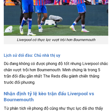
Liverpool có thực lực vượt trội hơn Bournemouth
Lịch sử đối đầu: Chủ nhà thị uy
Dù đang không có được phong độ tốt nhưng Liverpool chắc
chắn vượt trội hơn Bournemouth. Minh chứng là trong 5
trận đối đầu gần nhất The Reds đều giành chiến thắng
trước đối phương.
Nhận định tỷ lệ kèo trận đấu Liverpool vs
Bournemouth
Từ phân tích về phong độ cũng như thực lực đã cho thấy