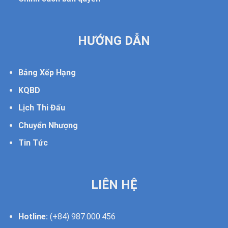
HƯỚNG DẪN
Bảng Xếp Hạng
KQBD
Lịch Thi Đấu
Chuyển Nhượng
Tin Tức
LIÊN HỆ
Hotline:
(+84)
987.000.456