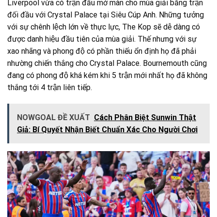
Liverpool vừa có trận đấu mở màn cho mùa giải bằng trận
đối đầu với Crystal Palace tại Siêu Cúp Anh. Những tưởng
với sự chênh lệch lớn về thực lực, The Kop sẽ dễ dàng có
được danh hiệu đầu tiên của mùa giải. Thế nhưng với sự
xao nhãng và phong độ có phần thiếu ổn định họ đã phải
nhường chiến thắng cho Crystal Palace. Bournemouth cũng
đang có phong độ khá kém khi 5 trận mới nhất họ đã không
thắng tới 4 trận liên tiếp.
NOWGOAL ĐỀ XUẤT
Cách Phân Biệt Sunwin Thật
Giả: Bí Quyết Nhận Biết Chuẩn Xác Cho Người Chơi