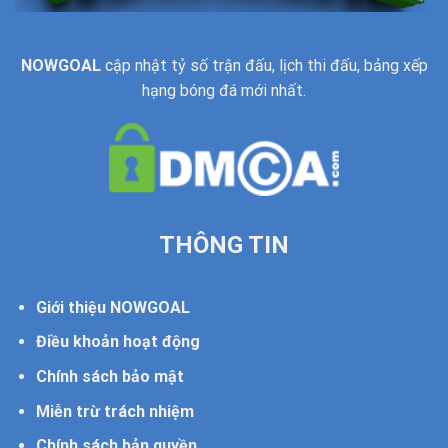
NOWGOAL
cập nhật tỷ số trận đấu, lịch thi đấu, bảng xếp
hạng bóng đá mới nhất.
THÔNG TIN
Giới thiệu NOWGOAL
Điều khoản hoạt động
Chính sách bảo mật
Miễn trừ trách nhiệm
Chính sách bản quyền