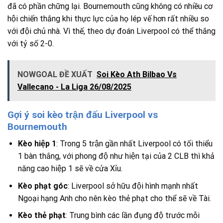
đã có phần chững lại. Bournemouth cũng không có nhiều cơ
hội chiến thắng khi thực lực của họ lép vế hơn rất nhiều so
với đội chủ nhà. Vì thế, theo dự đoán Liverpool có thể thắng
với tỷ số 2-0.
NOWGOAL ĐỀ XUẤT
Soi Kèo Ath Bilbao Vs
Vallecano - La Liga 26/08/2025
Gợi ý soi kèo trận đấu Liverpool vs
Bournemouth
Kèo hiệp 1
: Trong 5 trận gần nhất Liverpool có tối thiểu
1 bàn thắng, với phong độ như hiện tại của 2 CLB thì khả
năng cao hiệp 1 sẽ về cửa Xỉu.
Kèo phạt góc
: Liverpool sở hữu đội hình mạnh nhất
Ngoại hạng Anh cho nên kèo thẻ phạt cho thể sẽ về Tài.
Kèo thẻ phạt
: Trung bình các lần đụng độ trước mỗi