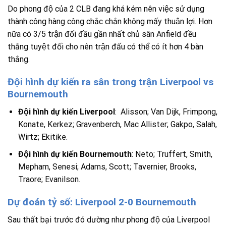
Do phong độ của 2 CLB đang khá kém nên việc sử dụng
thành công hàng công chắc chắn không mấy thuận lợi. Hơn
nữa có 3/5 trận đối đầu gần nhất chủ sân Anfield đều
thắng tuyệt đối cho nên trận đấu có thể có ít hơn 4 bàn
thắng.
Đội hình dự kiến ra sân trong trận Liverpool vs
Bournemouth
Đội hình dự kiến Liverpool
:
Alisson; Van Dijk, Frimpong,
Konate, Kerkez; Gravenberch, Mac Allister; Gakpo, Salah,
Wirtz; Ekitike.
Đội hình dự kiến Bournemouth
:
Neto; Truffert, Smith,
Mepham, Senesi; Adams, Scott; Tavernier, Brooks,
Traore; Evanilson.
Dự đoán tỷ số: Liverpool 2-0 Bournemouth
Sau thất bại trước đó dường như phong độ của Liverpool