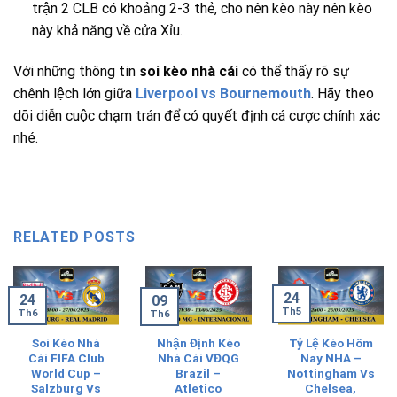
trận 2 CLB có khoảng 2-3 thẻ, cho nên kèo này nên kèo
này khả năng về cửa Xỉu.
Với những thông tin
soi kèo nhà cái
có thể thấy rõ sự
chênh lệch lớn giữa
Liverpool vs Bournemouth
. Hãy theo
dõi diễn cuộc chạm trán để có quyết định cá cược chính xác
nhé.
RELATED POSTS
24
24
09
Th5
Th6
Th6
Soi Kèo Nhà
Nhận Định Kèo
Tỷ Lệ Kèo Hôm
Cái FIFA Club
Nhà Cái VĐQG
Nay NHA –
World Cup –
Brazil –
Nottingham Vs
Salzburg Vs
Atletico
Chelsea,