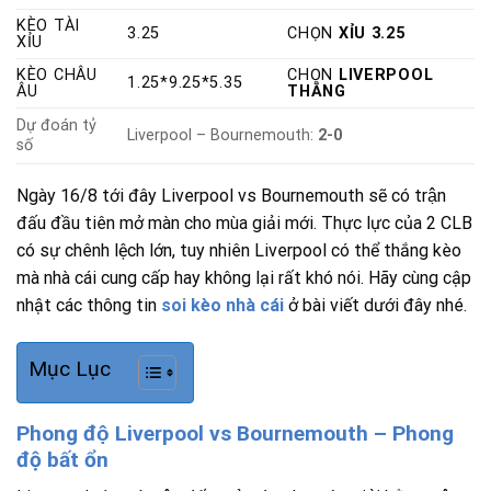
KÈO TÀI
3.25
CHỌN
XỈU 3.25
XỈU
KÈO CHÂU
CHỌN
LIVERPOOL
1.25*9.25*5.35
ÂU
THẮNG
Dự đoán tỷ
Liverpool – Bournemouth
:
2-0
số
Ngày 16/8 tới đây Liverpool vs Bournemouth sẽ có trận
đấu đầu tiên mở màn cho mùa giải mới. Thực lực của 2 CLB
có sự chênh lệch lớn, tuy nhiên Liverpool có thể thắng kèo
mà nhà cái cung cấp hay không lại rất khó nói. Hãy cùng cập
nhật các thông tin
soi kèo nhà cái
ở bài viết dưới đây nhé.
Mục Lục
Phong độ Liverpool vs Bournemouth – Phong
độ bất ổn