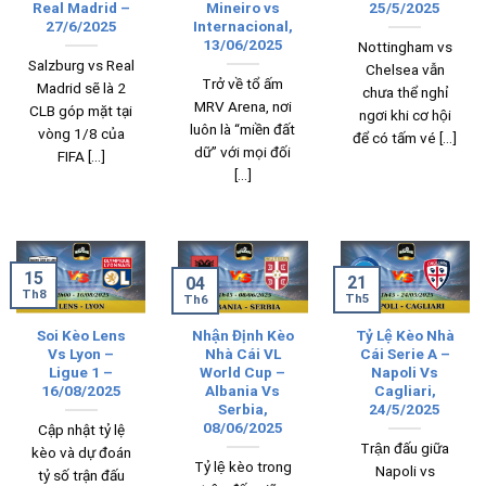
Real Madrid –
Mineiro vs
25/5/2025
27/6/2025
Internacional,
13/06/2025
Nottingham vs
Salzburg vs Real
Chelsea vẫn
Trở về tổ ấm
Madrid sẽ là 2
chưa thể nghỉ
MRV Arena, nơi
CLB góp mặt tại
ngơi khi cơ hội
luôn là “miền đất
vòng 1/8 của
để có tấm vé [...]
dữ” với mọi đối
FIFA [...]
[...]
15
21
04
Th8
Th5
Th6
Soi Kèo Lens
Nhận Định Kèo
Tỷ Lệ Kèo Nhà
Vs Lyon –
Nhà Cái VL
Cái Serie A –
Ligue 1 –
World Cup –
Napoli Vs
16/08/2025
Albania Vs
Cagliari,
Serbia,
24/5/2025
08/06/2025
Cập nhật tỷ lệ
Trận đấu giữa
kèo và dự đoán
Tỷ lệ kèo trong
Napoli vs
tỷ số trận đấu