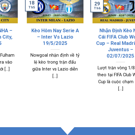
18
29
Th5
Th6
NHA –
Kèo Hôm Nay Serie A
Nhận Định Kèo 
 City,
– Inter Vs Lazio
Cái FIFA Club W
5
19/5/2025
Cup – Real Madr
Juventus –
̃a Fulham
Nowgoal nhận định về tỷ
02/07/2025
ra vào
lệ kèo trong trận đấu
Lượt trận vòng 1/8
i [...]
giữa Inter vs Lazio diễn
theo tại FIFA Club 
[...]
Cup là cuộc chạm 
[...]