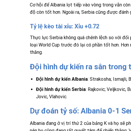
Cơ hội để Albania lọt tiếp vào vòng trong vẫn còn
độ còn tốt hơn. Ngoài ra, Serbia cũng được đánh g
Tỷ lệ kèo tài xỉu: Xỉu +0.72
Thực lực Serbia không quá chênh lệch so với đối
loại World Cup trước đó lại có phần tốt hơn. Hơn nư
thắng.
Đội hình dự kiến ra sân trong
Đội hình dự kiến Albania
: Strakosha; Ismajli, B
Đội hình dự kiến Serbia
: Rajkovic; Veljkovic,
Jovic, Vlahovic.
Dự đoán tỷ số: Albania 0-1 Se
Albania đang ở vị trí thứ 2 của bảng K và họ sẽ ph
nên họ cũng đang rất quyết tâm để chiến thắng. V