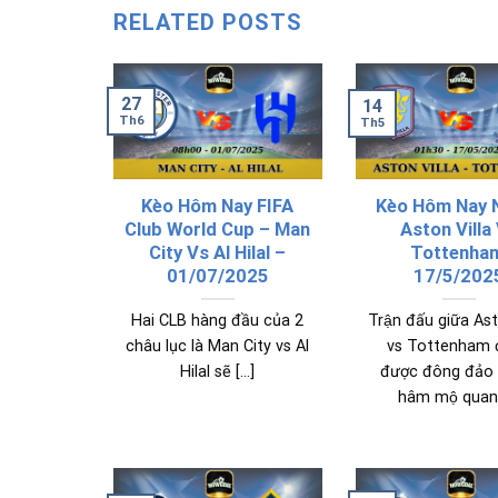
RELATED POSTS
27
14
Th6
Th5
Kèo Hôm Nay FIFA
Kèo Hôm Nay 
Club World Cup – Man
Aston Villa
City Vs Al Hilal –
Tottenha
01/07/2025
17/5/202
Hai CLB hàng đầu của 2
Trận đấu giữa As
châu lục là Man City vs Al
vs Tottenham 
Hilal sẽ [...]
được đông đảo 
hâm mộ quan [