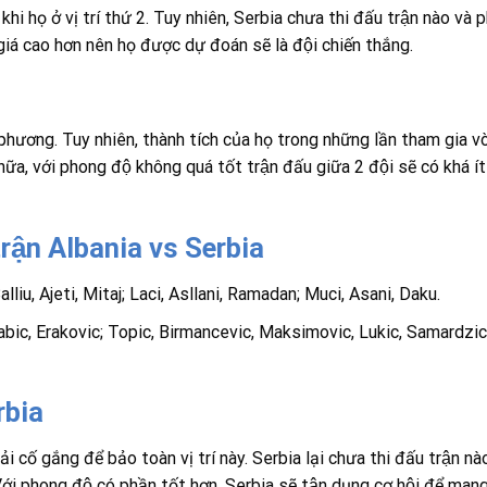
 khi họ ở vị trí thứ 2. Tuy nhiên, Serbia chưa thi đấu trận nào và
iá cao hơn nên họ được dự đoán sẽ là đội chiến thắng.
 phương. Tuy nhiên, thành tích của họ trong những lần tham gia v
̃a, với phong độ không quá tốt trận đấu giữa 2 đội sẽ có khá ít
 trận Albania vs Serbia
alliu, Ajeti, Mitaj; Laci, Asllani, Ramadan; Muci, Asani, Daku.
 Babic, Erakovic; Topic, Birmancevic, Maksimovic, Lukic, Samardzic
rbia
ải cố gắng để bảo toàn vị trí này. Serbia lại chưa thi đấu trận na
ới phong độ có phần tốt hơn, Serbia sẽ tận dụng cơ hội để mang