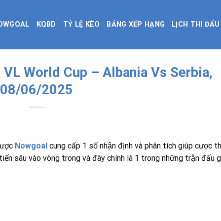
OWGOAL
KQBD
TỶ LỆ KÈO
BẢNG XẾP HẠNG
LỊCH THI ĐẤU
ái VL World Cup – Albania Vs Serbia,
08/06/2025
được
Nowgoal
cung cấp 1 số nhận định và phân tích giúp cược th
̣i tiến sâu vào vòng trong và đây chính là 1 trong những trận đấu g