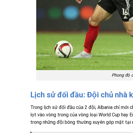
Phong độ c
Lịch sử đối đầu: Đội chủ nhà 
Trong lịch sử đối đầu của 2 đội, Albania chỉ mới 
lọt vào vòng trong của vòng loại World Cup hay Eur
trong những đội bóng thường xuyên góp mặt tại như