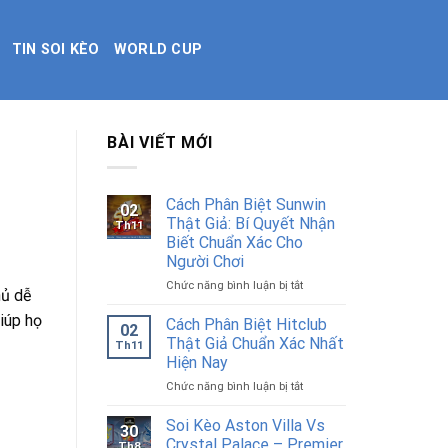
TIN SOI KÈO
WORLD CUP
BÀI VIẾT MỚI
Cách Phân Biệt Sunwin
02
Thật Giả: Bí Quyết Nhận
Th11
Biết Chuẩn Xác Cho
Người Chơi
ở
Chức năng bình luận bị tắt
ủ dễ
Cách
iúp họ
Phân
Cách Phân Biệt Hitclub
02
Biệt
Thật Giả Chuẩn Xác Nhất
Th11
Sunwin
Hiện Nay
Thật
ở
Chức năng bình luận bị tắt
Giả:
Cách
Bí
Phân
Quyết
Soi Kèo Aston Villa Vs
30
Biệt
Nhận
Crystal Palace – Premier
Th8