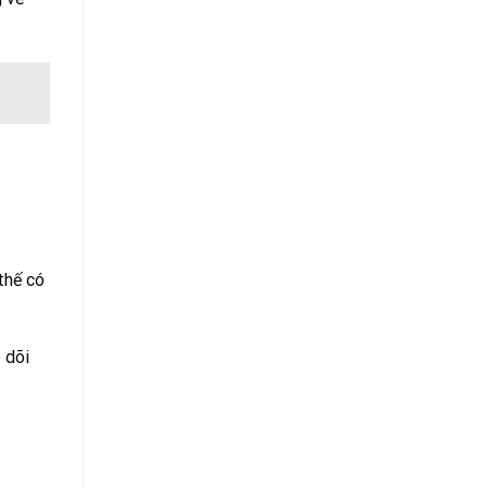
hế có
 dõi