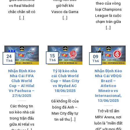
theo của vòng
vs Real Madrid
giờ hết khi
loại Champions
chắc chắn sẽ có
Vasco da Gama
League là cuộc
[...]
[...]
chạm trán giữa
[...]
15
24
09
Th6
Th6
Th6
Nhận Định Kèo
Tỷ lệ kèo nhà
Nhận Định Kèo
Nhà Cái FIFA
cái Club World
Nhà Cái VĐQG
Club World
Cup – Man City
Brazil –
Cup – Al Hilal
vs Wydad AC
Atletico
Vs Pachuca –
18/06/2025
Mineiro vs
27/6/2025
Internacional,
13/06/2025
Gã khổng lồ của
Các thông tin
bóng đá Anh –
Trở về tổ ấm
soi kèo nhà cái
Man City đầy tự
MRV Arena, nơi
trong trận đấu
tin sẽ thu [...]
luôn là “miền đất
giữa Al Hilal vs
dữ” với mọi đối