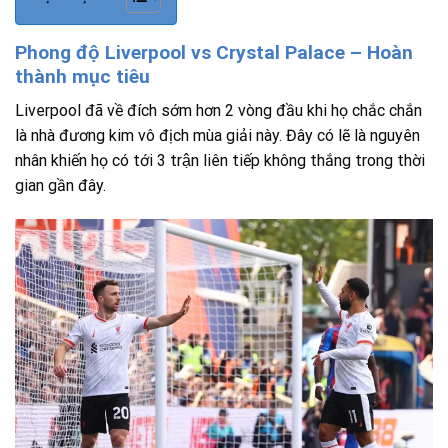
Phong độ Liverpool vs Crystal Palace – Hoàn
thành mục tiêu
Liverpool đã về đích sớm hơn 2 vòng đầu khi họ chắc chắn
là nhà đương kim vô địch mùa giải này. Đây có lẽ là nguyên
nhân khiến họ có tới 3 trận liên tiếp không thắng trong thời
gian gần đây.