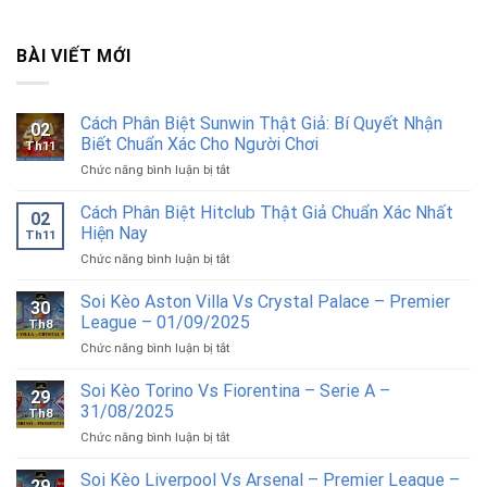
BÀI VIẾT MỚI
Cách Phân Biệt Sunwin Thật Giả: Bí Quyết Nhận
02
Biết Chuẩn Xác Cho Người Chơi
Th11
ở
Chức năng bình luận bị tắt
Cách
Phân
Cách Phân Biệt Hitclub Thật Giả Chuẩn Xác Nhất
02
Biệt
Hiện Nay
Th11
Sunwin
ở
Chức năng bình luận bị tắt
Thật
Cách
Giả:
Phân
Soi Kèo Aston Villa Vs Crystal Palace – Premier
Bí
30
Biệt
Quyết
League – 01/09/2025
Th8
Hitclub
Nhận
ở
Chức năng bình luận bị tắt
Thật
Biết
Soi
Giả
Chuẩn
Kèo
Soi Kèo Torino Vs Fiorentina – Serie A –
Chuẩn
Xác
29
Aston
Xác
31/08/2025
Cho
Th8
Villa
Nhất
Người
ở
Chức năng bình luận bị tắt
Vs
Hiện
Chơi
Soi
Crystal
Nay
Kèo
Soi Kèo Liverpool Vs Arsenal – Premier League –
Palace
29