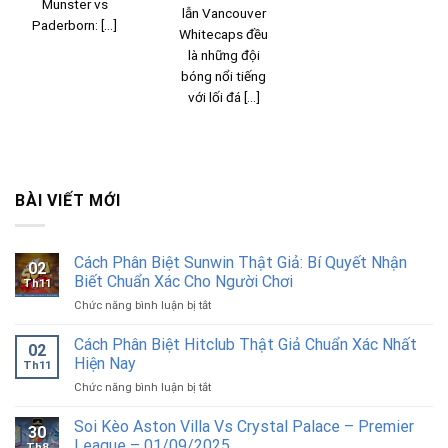
Munster vs
lẫn Vancouver
Paderborn: [...]
Whitecaps đều
là những đội
bóng nổi tiếng
với lối đá [...]
BÀI VIẾT MỚI
Cách Phân Biệt Sunwin Thật Giả: Bí Quyết Nhận
02
Biết Chuẩn Xác Cho Người Chơi
Th11
ở
Chức năng bình luận bị tắt
Cách
Phân
Cách Phân Biệt Hitclub Thật Giả Chuẩn Xác Nhất
02
Biệt
Hiện Nay
Th11
Sunwin
ở
Chức năng bình luận bị tắt
Thật
Cách
Giả:
Phân
Soi Kèo Aston Villa Vs Crystal Palace – Premier
Bí
30
Biệt
Quyết
League – 01/09/2025
Th8