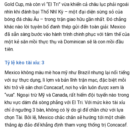
Gold Cup, mà còn vì “El Tri” vừa khiến cả châu lục phải ngoái
nhìn khi đánh bại Thổ Nhĩ Kỳ – một đại diện sừng sỏ của
bóng đá châu Âu – trong trận giao hữu gần nhất. Đó chẳng
khác nào lời tuyên bố đanh thép gửi đến toàn giải: Mexico
đã sẵn sàng bước vào hành trình chinh phục với tâm thế của
một kẻ săn mồi thực thụ và Dominican sẽ là con mồi đầu
tiên.
Tỷ lệ kèo tài xỉu: 3
Mexico không màu mè hoa mỹ như Brazil nhưng lại nổi tiếng
với sự thực dụng, lì lợm và bản lĩnh trận mạc, đặc biệt mỗi
khi trở về sân chơi Concacaf, nơi họ vẫn luôn được xem là
“vua”. Ngoại trừ Mỹ và Canada, rất hiếm đội tuyển nào trong
khu vực dám đá sòng phẳng với El Tri. Với mức kèo tài xỉu
chỉ ở ngưỡng 3 bàn, không có lý do gì để chần chừ với lựa
chọn Tài. Bởi lẽ, Mexico chắc chắn sẽ hướng tới một chiến
thắng áp đảo để khẳng định tham vọng thống trị Concacaf.