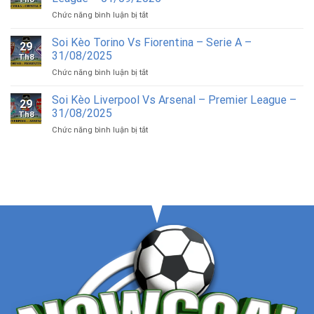
Hitclub
Nhận
ở
Chức năng bình luận bị tắt
Thật
Biết
Soi
Giả
Chuẩn
Kèo
Soi Kèo Torino Vs Fiorentina – Serie A –
Chuẩn
Xác
29
Aston
Xác
31/08/2025
Cho
Th8
Villa
Nhất
Người
ở
Chức năng bình luận bị tắt
Vs
Hiện
Chơi
Soi
Crystal
Nay
Kèo
Soi Kèo Liverpool Vs Arsenal – Premier League –
Palace
29
Torino
–
31/08/2025
Th8
Vs
Premier
ở
Chức năng bình luận bị tắt
Fiorentina
League
Soi
–
–
Kèo
Serie
01/09/2025
Liverpool
A
Vs
–
Arsenal
31/08/2025
–
Premier
League
–
31/08/2025