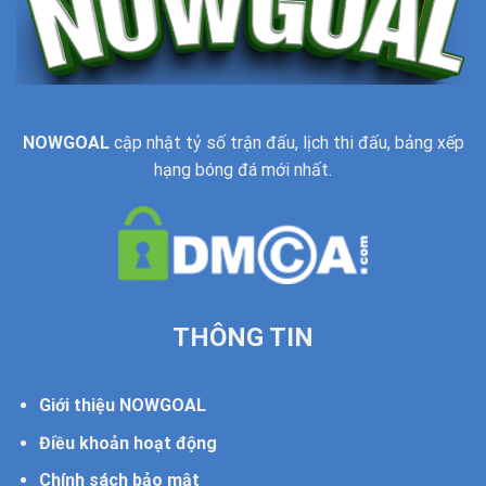
NOWGOAL
cập nhật tỷ số trận đấu, lịch thi đấu, bảng xếp
hạng bóng đá mới nhất.
THÔNG TIN
Giới thiệu NOWGOAL
Điều khoản hoạt động
Chính sách bảo mật