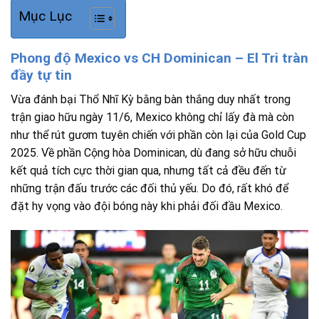
Mục Lục
Phong độ Mexico vs CH Dominican – El Tri tràn
đầy tự tin
Vừa đánh bại Thổ Nhĩ Kỳ bằng bàn thắng duy nhất trong
trận giao hữu ngày 11/6, Mexico không chỉ lấy đà mà còn
như thể rút gươm tuyên chiến với phần còn lại của Gold Cup
2025. Về phần Cộng hòa Dominican, dù đang sở hữu chuỗi
kết quả tích cực thời gian qua, nhưng tất cả đều đến từ
những trận đấu trước các đối thủ yếu. Do đó, rất khó để
đặt hy vọng vào đội bóng này khi phải đối đầu Mexico.