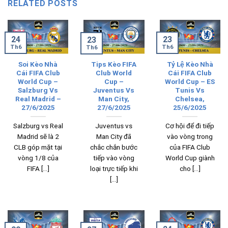
RELATED POSTS
24
23
23
Th6
Th6
Th6
Soi Kèo Nhà
Tips Kèo FIFA
Tỷ Lệ Kèo Nhà
Cái FIFA Club
Club World
Cái FIFA Club
World Cup –
Cup –
World Cup – ES
Salzburg Vs
Juventus Vs
Tunis Vs
Real Madrid –
Man City,
Chelsea,
27/6/2025
27/6/2025
25/6/2025
Salzburg vs Real
Juventus vs
Cơ hội để đi tiếp
Madrid sẽ là 2
Man City đã
vào vòng trong
CLB góp mặt tại
chắc chắn bước
của FIFA Club
vòng 1/8 của
tiếp vào vòng
World Cup giành
FIFA [...]
loại trực tiếp khi
cho [...]
[...]