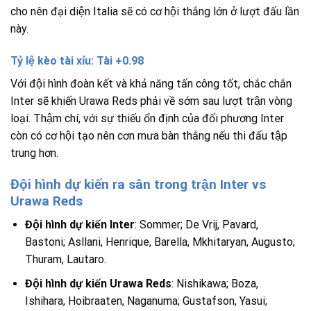
cho nên đại diện Italia sẽ có cơ hội thắng lớn ở lượt đấu lần
này.
Tỷ lệ kèo tài xỉu: Tài +0.98
Với đội hình đoàn kết và khả năng tấn công tốt, chắc chắn
Inter sẽ khiến Urawa Reds phải về sớm sau lượt trận vòng
loại. Thậm chí, với sự thiếu ổn định của đối phương Inter
còn có cơ hội tạo nên cơn mưa bàn thắng nếu thi đấu tập
trung hơn.
Đội hình dự kiến ra sân trong trận Inter vs
Urawa Reds
Đội hình dự kiến Inter
:
Sommer; De Vrij, Pavard,
Bastoni; Asllani, Henrique, Barella, Mkhitaryan, Augusto;
Thuram, Lautaro.
Đội hình dự kiến Urawa Reds
:
Nishikawa; Boza,
Ishihara, Hoibraaten, Naganuma; Gustafson, Yasui;