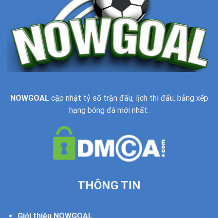
NOWGOAL
cập nhật tỷ số trận đấu, lịch thi đấu, bảng xếp
hạng bóng đá mới nhất.
THÔNG TIN
Giới thiệu NOWGOAL