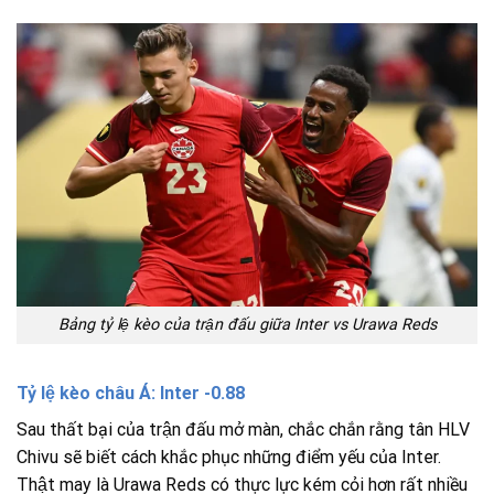
Bảng tỷ lệ kèo của trận đấu giữa Inter vs Urawa Reds
Tỷ lệ kèo châu Á: Inter -0.88
Sau thất bại của trận đấu mở màn, chắc chắn rằng tân HLV
Chivu sẽ biết cách khắc phục những điểm yếu của Inter.
Thật may là Urawa Reds có thực lực kém cỏi hơn rất nhiều