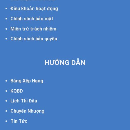
Điều khoản hoạt động
Chính sách bảo mật
Miễn trừ trách nhiệm
Chính sách bản quyền
HƯỚNG DẪN
Bảng Xếp Hạng
KQBD
Lịch Thi Đấu
Chuyển Nhượng
Tin Tức