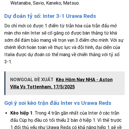
Watanabe, Savio, Kaneko; Matsuo.
Dự đoán tỷ số: Inter 3-1 Urawa Reds
Do chỉ mới có được 1 điểm từ trận hòa của trận đấu mở
màn cho nên Inter sẽ cố gắng có được bàn thắng từ khá
sớm để đảm bảo mang về trọn vẹn 3 điểm cho mình. Với sự
chênh lệch hoàn toàn về thực lực và đội hình, đại diện của
Italia được dự đoán có thể mang về chiến thắng với tỷ số
3-1.
NOWGOAL ĐỀ XUẤT
Kèo Hôm Nay NHA - Aston
Villa Vs Tottenham, 17/5/2025
Gợi ý soi kèo trận đấu Inter vs Urawa Reds
Kèo hiệp 1
: Trong 4 trận gần nhất của Inter ở các trận
đấu Cúp họ đều có tối thiểu 2 bàn ở hiệp 1. Vì thế trước
1 đối thủ yếu như Urawa Reds có khả năng hiệp 1 sẽ về