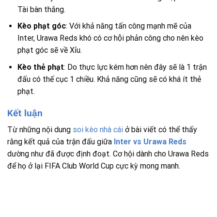
Tài bàn thắng.
Kèo phạt góc
: Với khả năng tấn công mạnh mẽ của
Inter, Urawa Reds khó có cơ hội phản công cho nên kèo
phạt góc sẽ về Xỉu.
Kèo thẻ phạt
: Do thực lực kém hơn nên đây sẽ là 1 trận
đấu có thế cục 1 chiều. Khả năng cũng sẽ có khá ít thẻ
phạt.
Kết luận
Từ những nội dung
soi kèo nhà cái
ở bài viết có thể thấy
rằng kết quả của trận đấu giữa
Inter vs Urawa Reds
dường như đã được định đoạt. Cơ hội dành cho Urawa Reds
để họ ở lại FIFA Club World Cup cực kỳ mong manh.