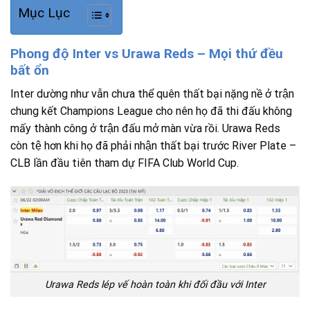
Mục Lục
Phong độ Inter vs Urawa Reds – Mọi thứ đều
bất ổn
Inter dường như vẫn chưa thể quên thất bại nặng nề ở trận
chung kết Champions League cho nên họ đã thi đấu không
mấy thành công ở trận đấu mở màn vừa rồi. Urawa Reds
còn tệ hơn khi họ đã phải nhận thất bại trước River Plate –
CLB lần đầu tiên tham dự FIFA Club World Cup.
Urawa Reds lép vế hoàn toàn khi đối đầu với Inter