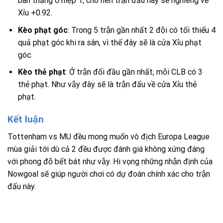
bàn thắng ở hiệp 1, cho nên trận đấu này sẽ nghiêng về
Xỉu +0.92.
Kèo phạt góc
: Trong 5 trận gần nhất 2 đội có tối thiểu 4
quả phạt góc khi ra sân, vì thế đây sẽ là cửa Xỉu phạt
góc.
Kèo thẻ phạt
: Ở trận đối đầu gần nhất, mỗi CLB có 3
thẻ phạt. Như vậy đây sẽ là trận đấu về cửa Xỉu thẻ
phạt.
Kết luận
Tottenham vs MU đều mong muốn vô địch Europa League
mùa giải tới dù cả 2 đều được đánh giá không xứng đáng
với phong độ bết bát như vậy. Hi vọng những nhận định của
Nowgoal sẽ giúp người chơi có dự đoán chính xác cho trận
đấu này.