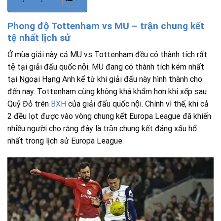
Phong độ Tottenham vs MU – trận chung kết
tệ nhất lịch sử
Ở mùa giải này cả MU vs Tottenham đều có thành tích rất
tệ tại giải đấu quốc nội. MU đang có thành tích kém nhất
tại Ngoại Hạng Anh kể từ khi giải đấu này hình thành cho
đến nay. Tottenham cũng không khá khẩm hơn khi xếp sau
Quỷ Đỏ trên
BXH
của giải đấu quốc nội. Chính vì thế, khi cả
2 đều lọt được vào vòng chung kết Europa League đã khiến
nhiều người cho rằng đây là trận chung kết đáng xấu hổ
nhất trong lịch sử Europa League.