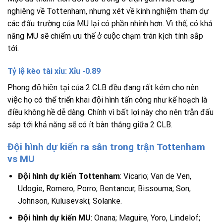
nghiêng về Tottenham, nhưng xét về kinh nghiệm tham dự
các đấu trường của MU lại có phần nhỉnh hơn. Vì thế, có khả
năng MU sẽ chiếm ưu thế ở cuộc chạm trán kịch tính sắp
tới.
Tỷ lệ kèo tài xỉu: Xỉu -0.89
Phong độ hiện tại của 2 CLB đều đang rất kém cho nên
việc họ có thể triển khai đội hình tấn công như kế hoạch là
điều không hề dễ dàng. Chính vì bất lợi này cho nên trận đấu
sắp tới khả năng sẽ có ít bàn thắng giữa 2 CLB.
Đội hình dự kiến ra sân trong trận Tottenham
vs MU
Đội hình dự kiến Tottenham
:
Vicario; Van de Ven,
Udogie, Romero, Porro; Bentancur, Bissouma; Son,
Johnson, Kulusevski; Solanke.
Đội hình dự kiến MU
:
Onana; Maguire, Yoro, Lindelof;