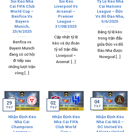
Soi Kèo Nhà
Soi Kèo
Tỷ Lệ Kèo Nhà
Cái FIFA Club
Liverpool Vs
Cái Nations
World Cup –
Arsenal –
League – Đức
Benfica Vs
Premier
Vs Bồ Đào Nha,
Bayern
League –
5/6/2025
Munich,
31/08/2025
25/6/2025
Bảng tỷ lệ kèo
Cập nhật tỷ lệ
trong trận đấu
Benfica vs
kèo và dự đoán
giữa Đức vs Bồ
Bayern Munich
tỷ số trận đấu
Đào Nha được
đang có cơ hội
Liverpool –
Nowgoal [...]
đi tiếp sau
Arsenal: [...]
những lượt trận
vòng [...]
04
29
02
Th7
Th7
Th7
Nhận Định Kèo
Nhận Định Kèo
Nhận Định Kèo
Nhà Cái
Nhà Cái FIFA
Nhà Cái MLS –
Champions
Club World
DC United Vs
League –
Cup –
Atlanta United