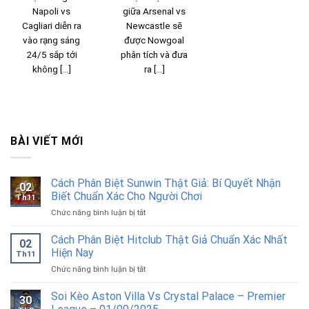
Napoli vs
giữa Arsenal vs
Cagliari diễn ra
Newcastle sẽ
vào rạng sáng
được Nowgoal
24/5 sắp tới
phân tích và đưa
không [...]
ra [...]
BÀI VIẾT MỚI
Cách Phân Biệt Sunwin Thật Giả: Bí Quyết Nhận
02
Biết Chuẩn Xác Cho Người Chơi
Th11
ở
Chức năng bình luận bị tắt
Cách
Phân
Cách Phân Biệt Hitclub Thật Giả Chuẩn Xác Nhất
02
Biệt
Hiện Nay
Th11
Sunwin
ở
Chức năng bình luận bị tắt
Thật
Cách
Giả:
Phân
Soi Kèo Aston Villa Vs Crystal Palace – Premier
Bí
30
Biệt
Quyết