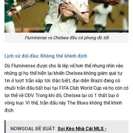
Fluminense vs Chelsea đều có phong độ tốt
Lịch sử đối đầu: Không thể khinh địch
Dù Fluminense được cho là lép vế hơn thế nhưng nhìn vào
những gì họ thể hiện lại khiến Chelsea không giám quá tự
tin ở lượt trận sắp tới. Đặc biệt, đại diện Brazil đang có
chuỗi trận đấu bất bại tại FIFA Club World Cup và họ còn có
lợi thế về CĐV. Trong khi đó, Chelsea lại có 1 thất bại ở
vòng loại. Vì thế, trận đấu này The Blues không thể khinh
địch.
NOWGOAL ĐỀ XUẤT
Soi Kèo Nhà Cái MLS -