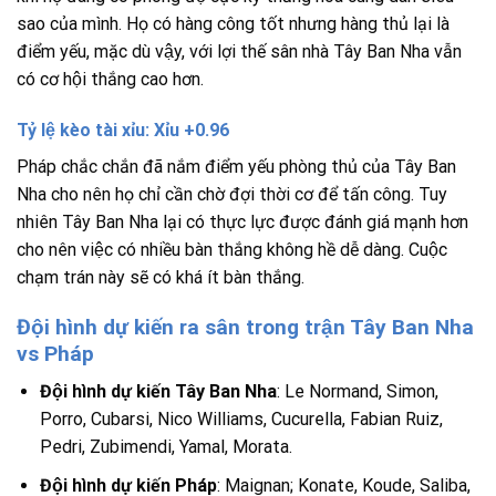
sao của mình. Họ có hàng công tốt nhưng hàng thủ lại là
điểm yếu, mặc dù vậy, với lợi thế sân nhà Tây Ban Nha vẫn
có cơ hội thắng cao hơn.
Tỷ lệ kèo tài xỉu: Xỉu +0.96
Pháp chắc chắn đã nắm điểm yếu phòng thủ của Tây Ban
Nha cho nên họ chỉ cần chờ đợi thời cơ để tấn công. Tuy
nhiên Tây Ban Nha lại có thực lực được đánh giá mạnh hơn
cho nên việc có nhiều bàn thắng không hề dễ dàng. Cuộc
chạm trán này sẽ có khá ít bàn thắng.
Đội hình dự kiến ra sân trong trận Tây Ban Nha
vs Pháp
Đội hình dự kiến Tây Ban Nha
: Le Normand, Simon,
Porro, Cubarsi, Nico Williams, Cucurella, Fabian Ruiz,
Pedri, Zubimendi, Yamal, Morata.
Đội hình dự kiến Pháp
: Maignan; Konate, Koude, Saliba,