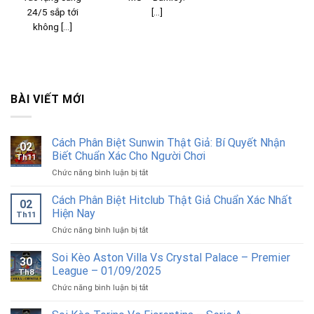
24/5 sắp tới
[...]
không [...]
BÀI VIẾT MỚI
Cách Phân Biệt Sunwin Thật Giả: Bí Quyết Nhận
02
Biết Chuẩn Xác Cho Người Chơi
Th11
ở
Chức năng bình luận bị tắt
Cách
Phân
Cách Phân Biệt Hitclub Thật Giả Chuẩn Xác Nhất
02
Biệt
Hiện Nay
Th11
Sunwin
ở
Chức năng bình luận bị tắt
Thật
Cách
Giả:
Phân
Soi Kèo Aston Villa Vs Crystal Palace – Premier
Bí
30
Biệt
Quyết
League – 01/09/2025
Th8
Hitclub
Nhận
ở
Chức năng bình luận bị tắt
Thật
Biết
Soi
Giả
Chuẩn
Kèo
Chuẩn