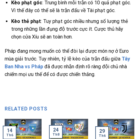
Kèo phạt góc
: Trung bình mỗi trận có 10 quả phạt góc.
Vì thế đây có thể sẽ là trận đấu về Tài phạt góc.
Kèo thẻ phạt
: Tuy phạt góc nhiều nhưng số lượng thẻ
trong những lần đụng độ trước cực ít. Cược thủ hãy
chọn cửa Xíu sẽ an toàn hơn.
Pháp đang mong muốn có thể đòi lại được món nợ ở Euro
mùa giải trước. Tuy nhiên, tỷ lệ kèo của trận đấu giữa
Tây
Ban Nha vs Pháp
đã được nhận định rõ ràng đội chủ nhà
chiếm mọi ưu thế để có được chiến thắng.
RELATED POSTS
24
14
29
Th8
Th6
Th6