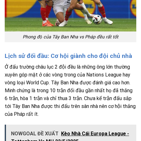
Phong độ của Tây Ban Nha vs Pháp đều rất tốt
Lịch sử đối đầu: Cơ hội giành cho đội chủ nhà
Ở đấu trường châu lục 2 đội đều là những ông lớn thường
xuyên góp mặt ở các vòng trong của Nations League hay
vòng loại World Cup. Tây Ban Nha được đánh giá cao hơn.
Minh chứng là trong 10 trận đối đầu gần nhất họ đã thắng
6 trận, hòa 1 trận và chỉ thua 3 trận. Chưa kể trận đấu sắp
tới Tây Ban Nha được thi đấu trên sân nhà nên cơ hội thắng
của Pháp rất ít.
NOWGOAL ĐỀ XUẤT
Kèo Nhà Cái Europa League -