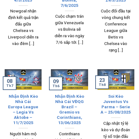
7/6/2025
Nowgoal nhận
Cuộc đối đầu tại
Cuộc chạm trán
định kết quả trận
vòng chung kết
giữa Venezuela
đấu giữa
Conference
vs Bolivia sẽ
Chelsea vs
League giữa
diễn ra vào ngày
Liverpool diễn ra
Betis vs
7/6 sắp tới. [...]
vào đêm [...]
Chelsea vào
rạng [...]
23
08
09
Th8
Th7
Th6
Nhận Định Kèo
Nhận Định Kèo
Soi Kèo
Nhà Cái
Nhà Cái VĐQG
Juventus Vs
Europa League
Brazil –
Parma – Serie
– Legia Vs
Gremio vs
A – 25/08/2025
Aktobe –
Corinthians,
11/7/2025
13/06/2025
Cập nhật tỷ lệ
kèo và dự đoán
Người hâm mộ
Corinthians
tỷ số trận đấu