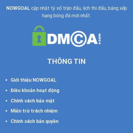
NOWGOAL
cập nhật tỷ số trận đấu, lịch thi đấu, bảng xếp
hạng bóng đá mới nhất.
THÔNG TIN
Giới thiệu NOWGOAL
Điều khoản hoạt động
Chính sách bảo mật
Miễn trừ trách nhiệm
Chính sách bản quyền