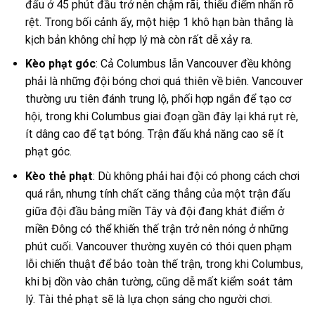
đấu ở 45 phút đầu trở nên chậm rãi, thiếu điểm nhấn rõ
rệt. Trong bối cảnh ấy, một hiệp 1 khô hạn bàn thắng là
kịch bản không chỉ hợp lý mà còn rất dễ xảy ra.
Kèo phạt góc
: Cả Columbus lẫn Vancouver đều không
phải là những đội bóng chơi quá thiên về biên. Vancouver
thường ưu tiên đánh trung lộ, phối hợp ngắn để tạo cơ
hội, trong khi Columbus giai đoạn gần đây lại khá rụt rè,
ít dâng cao để tạt bóng. Trận đấu khả năng cao sẽ ít
phạt góc.
Kèo thẻ phạt
: Dù không phải hai đội có phong cách chơi
quá rắn, nhưng tính chất căng thẳng của một trận đấu
giữa đội đầu bảng miền Tây và đội đang khát điểm ở
miền Đông có thể khiến thế trận trở nên nóng ở những
phút cuối. Vancouver thường xuyên có thói quen phạm
lỗi chiến thuật để bảo toàn thế trận, trong khi Columbus,
khi bị dồn vào chân tường, cũng dễ mất kiểm soát tâm
lý. Tài thẻ phạt sẽ là lựa chọn sáng cho người chơi.