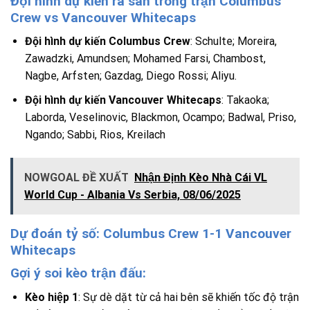
Đội hình dự kiến ra sân trong trận
Columbus
Crew vs Vancouver Whitecaps
Đội hình dự kiến Columbus Crew
: Schulte; Moreira,
Zawadzki, Amundsen; Mohamed Farsi, Chambost,
Nagbe, Arfsten; Gazdag, Diego Rossi; Aliyu.
Đội hình dự kiến Vancouver Whitecaps
: Takaoka;
Laborda, Veselinovic, Blackmon, Ocampo; Badwal, Priso,
Ngando; Sabbi, Rios, Kreilach
NOWGOAL ĐỀ XUẤT
Nhận Định Kèo Nhà Cái VL
World Cup - Albania Vs Serbia, 08/06/2025
Dự đoán tỷ số: Columbus Crew 1-1 Vancouver
Whitecaps
Gợi ý soi kèo trận đấu:
Kèo hiệp 1
: Sự dè dặt từ cả hai bên sẽ khiến tốc độ trận