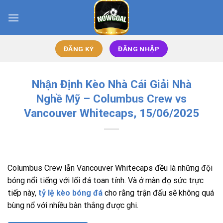
Bỏ
qua
nội
dung
ĐĂNG KÝ
ĐĂNG NHẬP
Nhận Định Kèo Nhà Cái Giải Nhà
Nghề Mỹ – Columbus Crew vs
Vancouver Whitecaps, 15/06/2025
Columbus Crew lẫn Vancouver Whitecaps đều là những đội
bóng nổi tiếng với lối đá toan tính. Và ở màn đọ sức trực
tiếp này,
tỷ lệ kèo bóng đá
cho rằng trận đấu sẽ không quá
bùng nổ với nhiều bàn thắng được ghi.