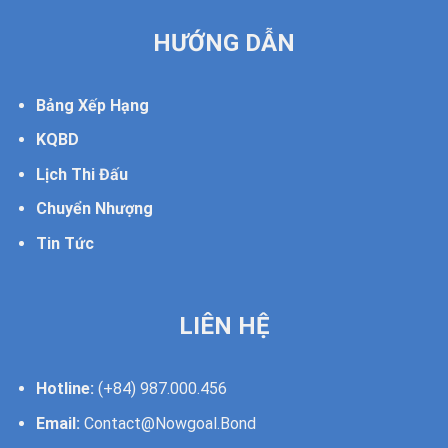
HƯỚNG DẪN
Bảng Xếp Hạng
KQBD
Lịch Thi Đấu
Chuyển Nhượng
Tin Tức
LIÊN HỆ
Hotline:
(+84)
987.000.456
Email:
Contact@Nowgoal.Bond